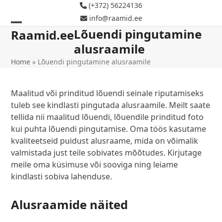
Skip
(+372) 56224136
to
info@raamid.ee
content
Lõuendi pingutamine
Open
Close
Raamid.ee
alusraamile
mobile
mobile
Home
»
Lõuendi pingutamine alusraamile
menu
menu
Maalitud või prinditud lõuendi seinale riputamiseks
tuleb see kindlasti pingutada alusraamile. Meilt saate
tellida nii maalitud lõuendi, lõuendile prinditud foto
kui puhta lõuendi pingutamise. Oma töös kasutame
kvaliteetseid puidust alusraame, mida on võimalik
valmistada just teile sobivates mõõtudes. Kirjutage
meile oma küsimuse või sooviga ning leiame
kindlasti sobiva lahenduse.
Alusraamide näited